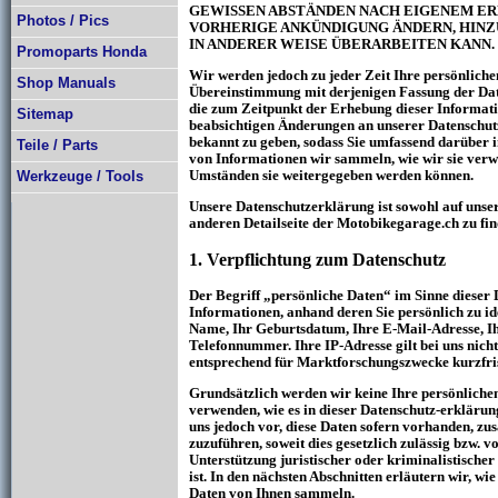
GEWISSEN ABSTÄNDEN NACH EIGENEM E
Photos / Pics
VORHERIGE ANKÜNDIGUNG ÄNDERN, HINZ
IN ANDERER WEISE ÜBERARBEITEN KANN.
Promoparts Honda
Wir werden jedoch zu jeder Zeit Ihre persönliche
Shop Manuals
Übereinstimmung mit derjenigen Fassung der Da
die zum Zeitpunkt der Erhebung dieser Informati
Sitemap
beabsichtigen Änderungen an unserer Datenschutz
bekannt zu geben, sodass Sie umfassend darüber i
Teile / Parts
von Informationen wir sammeln, wie wir sie ver
Werkzeuge / Tools
Umständen sie weitergegeben werden können.
Unsere Datenschutzerklärung ist sowohl auf unsere
anderen Detailseite der Motobikegarage.ch zu fin
1. Verpflichtung zum Datenschutz
Der Begriff „persönliche Daten“ im Sinne dieser
Informationen, anhand deren Sie persönlich zu ide
Name, Ihr Geburtsdatum, Ihre E-Mail-Adresse, Ih
Telefonnummer. Ihre IP-Adresse gilt bei uns nich
entsprechend für Marktforschungszwecke kurzfri
Grundsätzlich werden wir keine Ihre persönlich
verwenden, wie es in dieser Datenschutz-erklärun
uns jedoch vor, diese Daten sofern vorhanden, z
zuzuführen, soweit dies gesetzlich zulässig bzw. 
Unterstützung juristischer oder kriminalistische
ist. In den nächsten Abschnitten erläutern wir, w
Daten von Ihnen sammeln.