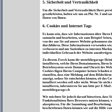
5. Sicherheit und Vertraulichkeit
Um die Sicherheit und Vertraulichkeit Ihrer pers
gewährleisten, halten wir uns an Pkt. Nr. 3 und 
Daten von Ihnen.
6. Cookies und Internet Tags
Es kann sein, dass wir Informationen über Ihren 
sammeln und bearbeiten, wie zum Beispiel Seiten, 
von der aus Sie auf unsere Website gekommen sin
durchführen. Diese Informationen verwenden wir,
verbessern und um Statistiken zu internen Mark
individuellen Gebrauch der Website anzufertigen
Zu diesem Zweck kann die motobikegarage Heini
installieren, welche Ihren Domainnamen, Ihren In
Betriebssystem sowie Datum und Uhrzeit des Webs
Cookies fügen Ihrem Computer keinen Schaden zu
einstellen, dass eine Meldung auf dem Bildschirm
anzeigt, sodass Sie entscheiden können, ob das Co
installiert werden soll oder nicht. Wenn Sie nicht
installieren, informieren Sie uns bitte per E-Mail
motobikegarage.ch
Wir möchten Sie jedoch darauf hinweisen, dass Si
Funktionalitäten Ihres Browsers nutzen können, 
akzeptieren. Für die Sammlung und Bearbeitung d
beschriebenen Daten können wir auf die Hilfe von