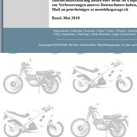
Datenschutzerklärung haben oder wenn Sie Emp
zur Verbesserungen unseres Datenschutzes haben, s
Mail an peterheiniger at motobikegarage.ch
Basel, Mai 2018
Impressum
|
|
|
|
|
|
Kalender
Kontakt
Parts
Tools
Photos
Datens
|
|
|
|
|
|
FAQ
Hyperlinks
Sitemap
Shop Manuals
Login
Download
----------------------------------------------------------------------------------------
Copyright©2008 Alle Rechte vorbehalten Motobikegarage.ch last up